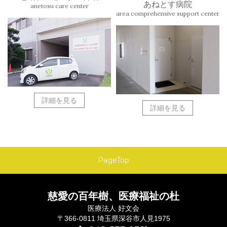
あねとす病院
anetosu care center
area comprehensive support center
詳細を見る
詳細を見る
PageTop
慈愛の百年樹、医療福祉の杜
医療法人 好文会
〒366-0811 埼玉県深谷市人見1975