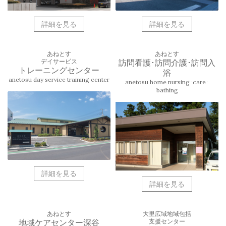
詳細を見る
詳細を見る
あねとす
あねとす
デイサービス
訪問看護･訪問介護･訪問入
トレーニングセンター
浴
anetosu day service training center
anetosu home nursing･care･
bathing
詳細を見る
詳細を見る
あねとす
大里広域地域包括
支援センター
地域ケアセンター深谷